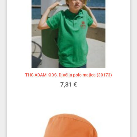
THC ADAM KIDS. Dječija polo majica (30173)
7,31
€