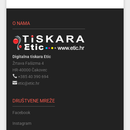
O NAMA
Digitalna tiskara Etic
Žrtava Fašizma 4
HR-40000 Čakovec

+385 40 390 694

etic@etic.hr
DRUŠTVENE MREŽE
Facebook
Instagram