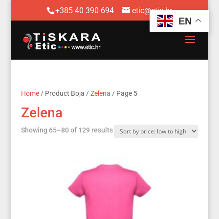
+385 40 390 694
etic@etic.hr
EN
Home
/ Product Boja /
Zelena
/ Page 5
Zelena
Sorted
Showing 65–80 of 129 results
by
price:
low
to
high