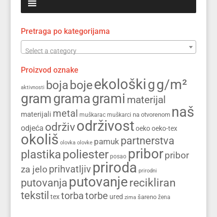
Pretraga po kategorijama
Select a category
Proizvod oznake
ekološki
g/m²
g
boja
boje
aktivnosti
gram
grama
grami
materijal
naš
metal
materijali
na otvorenom
muškarac
muškarci
održivost
održiv
odjeća
oeko
oeko-tex
okoliš
partnerstva
pamuk
olovka
olovke
pribor
poliester
plastika
pribor
posao
priroda
prihvatljiv
za jelo
prirodni
putovanje
recikliran
putovanja
tekstil
torba
torbe
tex
ured
šareno
zima
žena