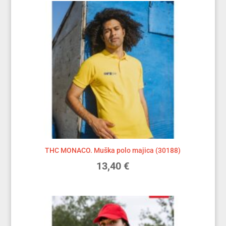
THC MONACO. Muška polo majica (30188)
13,40
€