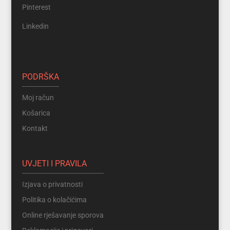
Pinterest
Linkedin
PODRŠKA
Moj račun
Košarica
Kontakt
UVJETI I PRAVILA
Izjava o privatnosti
Politika o kolačićima
Online rješavanje sporova