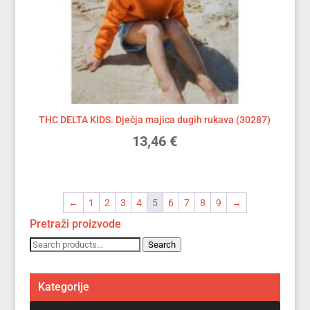
THC DELTA KIDS. Dječja majica dugih rukava (30287)
13,46
€
←
1
2
3
4
5
6
7
8
9
→
Pretraži proizvode
Search
Search
for:
Kategorije