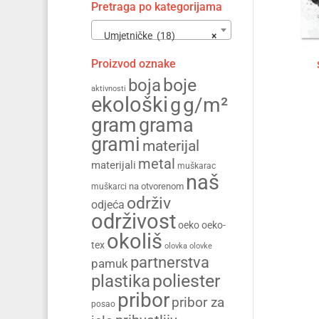
Pretraga po kategorijama
Umjetničke (18)
×
Proizvod oznake
boja
boje
aktivnosti
ekološki
g/m²
g
gram
grama
grami
materijal
metal
materijali
muškarac
naš
na otvorenom
muškarci
održiv
odjeća
održivost
oeko
oeko-
okoliš
tex
olovka
olovke
partnerstva
pamuk
poliester
plastika
pribor
pribor za
posao