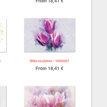
From
18,41
€
6
Slika na platnu – U302007
From
18,41
€