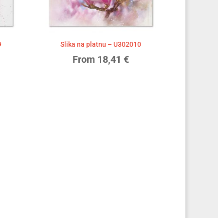
9
Slika na platnu – U302010
From
18,41
€