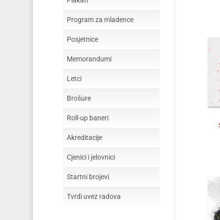
Plakati
Program za mladence
Posjetnice
Memorandumi
Letci
Brošure
Roll-up baneri
Akreditacije
Cjenici i jelovnici
Startni brojevi
Tvrdi uvez radova