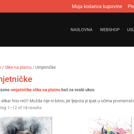
Moja košarica kupovine
Pr
NASLOVNA
WEBSHOP
US
e
/
Slike na platnu
/ Umjetničke
jetničke
rasne
umjetničke slike na platnu
baš za svaki ukus.
e slikar htio reći? Možda nije ni bitno, jer ljepota je ipak u očima promatrač
Sorted
ng 1–12 of 18 results
by
price:
low