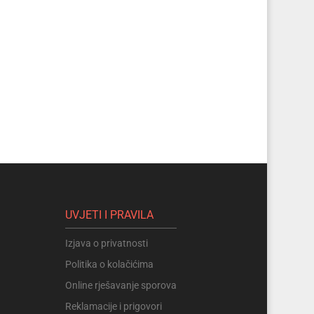
UVJETI I PRAVILA
Izjava o privatnosti
Politika o kolačićima
Online rješavanje sporova
Reklamacije i prigovori