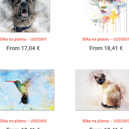
to
high
Slika na platnu – U202001
Slika na platnu – U20300
From
17,04
€
From
18,41
€
Slika na platnu – U302002
Slika na platnu – U30200