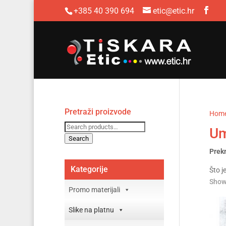
+385 40 390 694
etic@etic.hr
Pretraži proizvode
Hom
Search
Um
for:
Search
Prek
Kategorije
Što j
Showi
Promo materijali
Slike na platnu