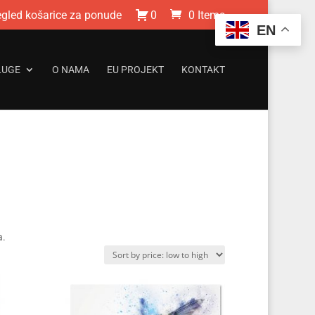
egled košarice za ponude
0
0 Items
EN
LUGE
O NAMA
EU PROJEKT
KONTAKT
a.