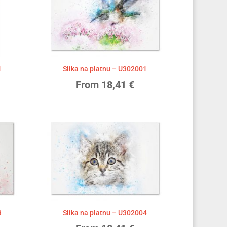
1
Slika na platnu – U302001
From
18,41
€
3
Slika na platnu – U302004