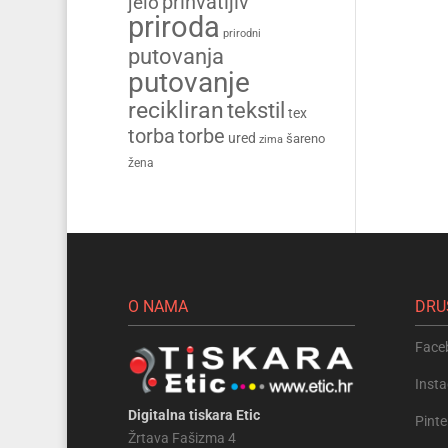
prihvatljiv
jelo
priroda
prirodni
putovanja
putovanje
recikliran
tekstil
tex
torba
torbe
ured
šareno
zima
žena
O NAMA
DRU
Face
Inst
Digitalna tiskara Etic
Pinte
Žrtava Fašizma 4