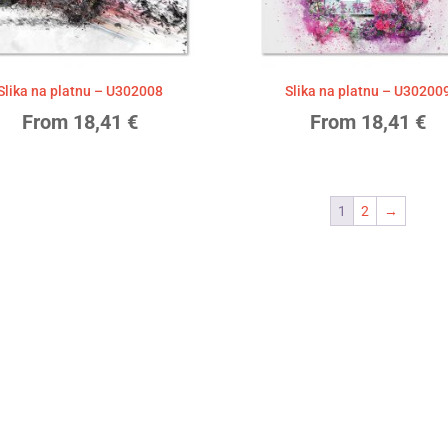
Slika na platnu – U302008
Slika na platnu – U30200
From
18,41
€
From
18,41
€
1
2
→