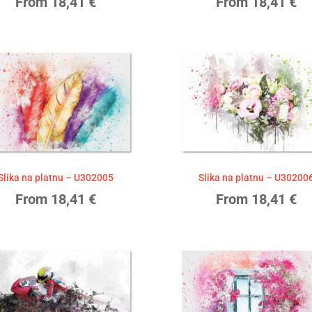
From
18,41
€
From
18,41
€
Slika na platnu – U302005
Slika na platnu – U30200
From
18,41
€
From
18,41
€