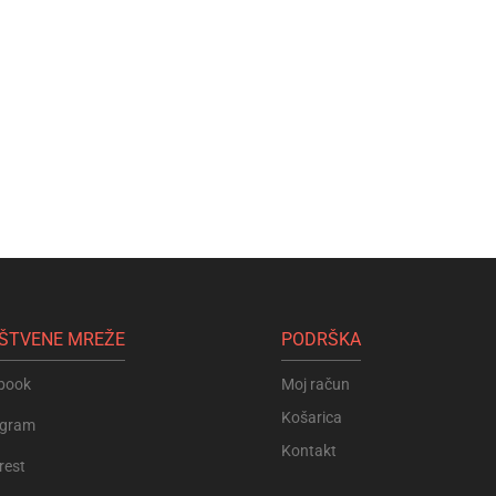
ŠTVENE MREŽE
PODRŠKA
book
Moj račun
Košarica
agram
Kontakt
rest