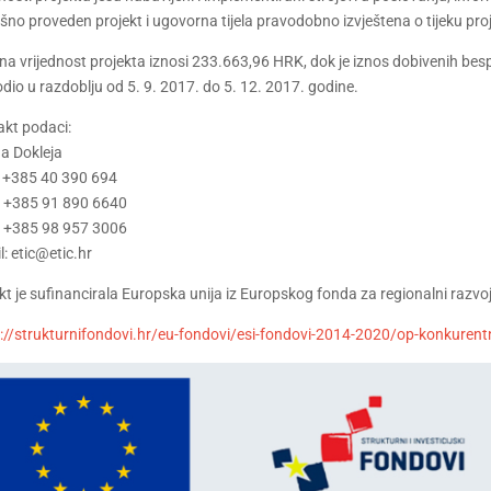
šno proveden projekt i ugovorna tijela pravodobno izvještena o tijeku pro
a vrijednost projekta iznosi 233.663,96 HRK, dok je iznos dobivenih bes
dio u razdoblju od 5. 9. 2017. do 5. 12. 2017. godine.
kt podaci:
a Dokleja
: +385 40 390 694
 +385 91 890 6640
 +385 98 957 3006
l: etic@etic.hr
kt je sufinancirala Europska unija iz Europskog fonda za regionalni razvo
://strukturnifondovi.hr/eu-fondovi/esi-fondovi-2014-2020/op-konkurentn