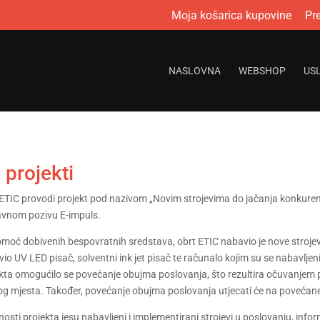
Moja košarica kupovine
Pr
NASLOVNA
WEBSHOP
US
 projekti
ETIC provodi projekt pod nazivom „Novim strojevima do jačanja konkurent
avnom pozivu E-impuls.
moć dobivenih bespovratnih sredstava, obrt ETIC nabavio je nove strojeve
io UV LED pisač, solventni ink jet pisač te računalo kojim su se nabavljen
kta omogućilo se povećanje obujma poslovanja, što rezultira očuvanjem p
g mjesta. Također, povećanje obujma poslovanja utjecati će na povećane
nosti projekta jesu nabavljeni i implementirani strojevi u poslovanju, info