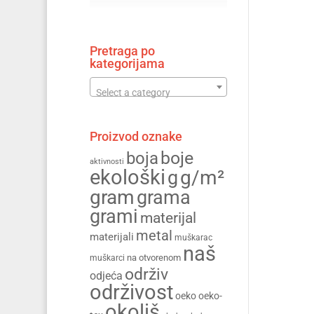
Pretraga po
kategorijama
Select a category
Proizvod oznake
boja
boje
aktivnosti
ekološki
g/m²
g
gram
grama
grami
materijal
metal
materijali
muškarac
naš
na otvorenom
muškarci
održiv
odjeća
održivost
oeko
oeko-
okoliš