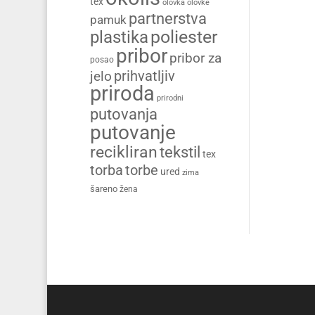
tex
olovka
olovke
partnerstva
pamuk
poliester
plastika
pribor
pribor za
posao
prihvatljiv
jelo
priroda
prirodni
putovanja
putovanje
recikliran
tekstil
tex
torba
torbe
ured
zima
šareno
žena