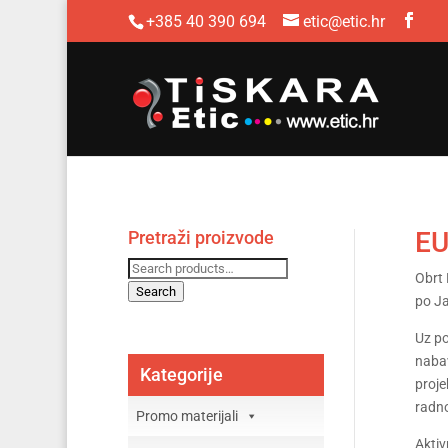
+385 40 390 694
etic@etic.hr
EU
Pretraži proizvode
Search
Obrt 
for:
Search
po J
Uz po
nabav
Kategorije
proje
radno
Promo materijali
Aktiv