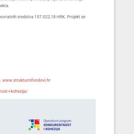
jekta.
povratnih sredstva 157.022,18 HRK. Projekt se
j.
www.strukturnifondovi.hr
ost-i-kohezija/