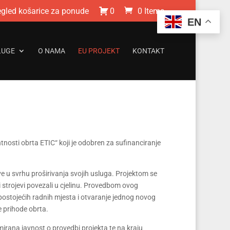
egled košarice za ponude
0
0 Items
EN
LUGE
O NAMA
EU PROJEKT
KONTAKT
nosti obrta ETIC“ koji je odobren za sufinanciranje
 u svrhu proširivanja svojih usluga. Projektom se
i strojevi povezali u cjelinu. Provedbom ovog
ostojećih radnih mjesta i otvaranje jednog novog
 prihode obrta.
rmirana javnost o provedbi projekta te na kraju