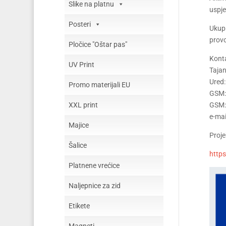
Slike na platnu
uspje
Posteri
Ukupn
provo
Pločice "Oštar pas"
Konta
UV Print
Tajan
Ured
Promo materijali EU
GSM:
GSM:
XXL print
e-mai
Majice
Proje
Šalice
https
Platnene vrećice
Naljepnice za zid
Etikete