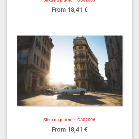
Slika na platnu – G302003
From
18,41
€
Slika na platnu – G302006
From
18,41
€