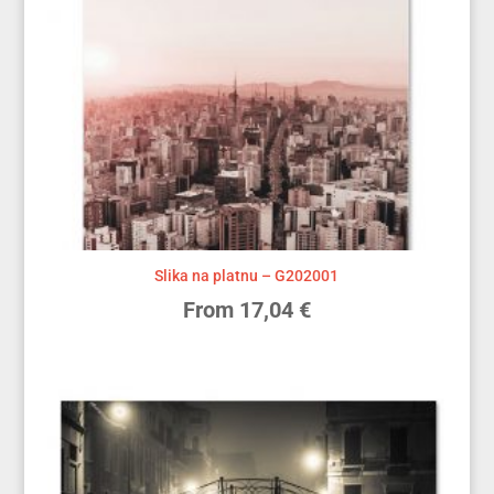
to
high
Slika na platnu – G202001
From
17,04
€