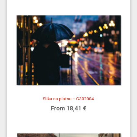
Slika na platnu – G302004
From
18,41
€