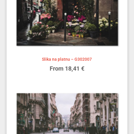
Slika na platnu – G302007
From
18,41
€