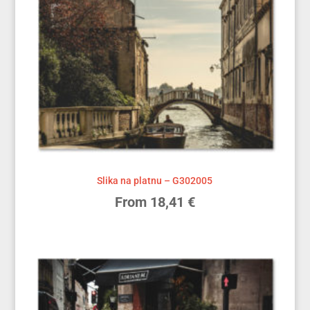
Slika na platnu – G302005
From
18,41
€