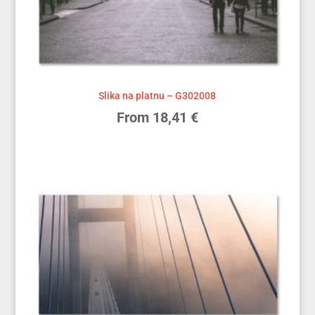
Slika na platnu – G302008
From
18,41
€