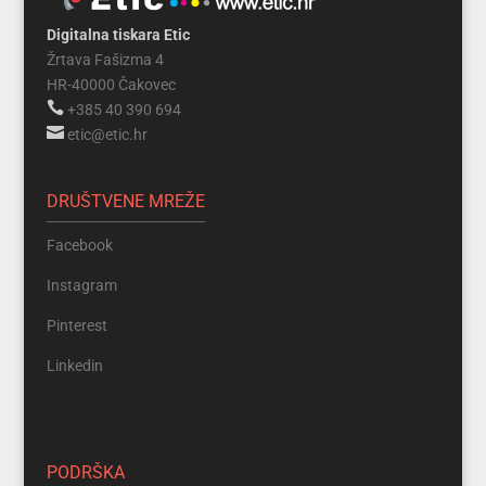
Digitalna tiskara Etic
Žrtava Fašizma 4
HR-40000 Čakovec

+385 40 390 694

etic@etic.hr
DRUŠTVENE MREŽE
Facebook
Instagram
Pinterest
Linkedin
PODRŠKA