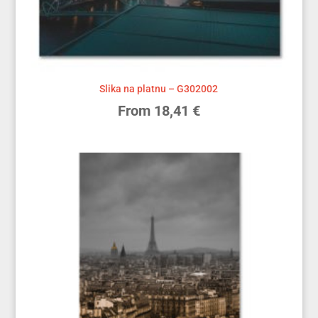
Slika na platnu – G302002
From
18,41
€