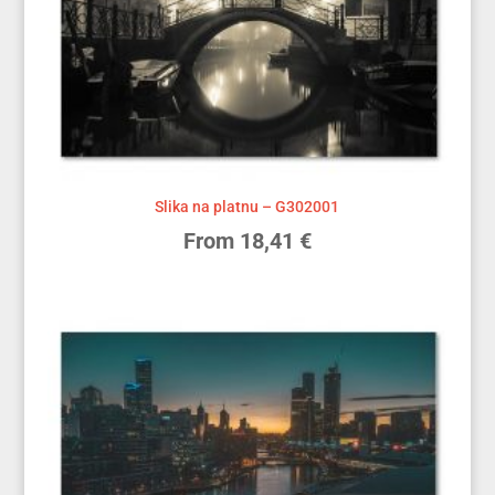
Slika na platnu – G302001
From
18,41
€