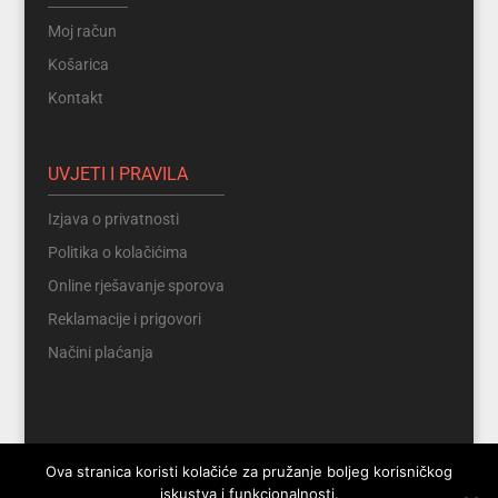
Moj račun
Košarica
Kontakt
UVJETI I PRAVILA
Izjava o privatnosti
Politika o kolačićima
Online rješavanje sporova
Reklamacije i prigovori
Načini plaćanja
Ova stranica koristi kolačiće za pružanje boljeg korisničkog
iskustva i funkcionalnosti.