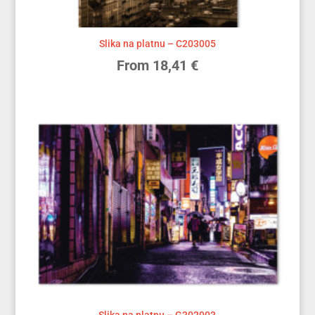
Slika na platnu – C203005
From
18,41
€