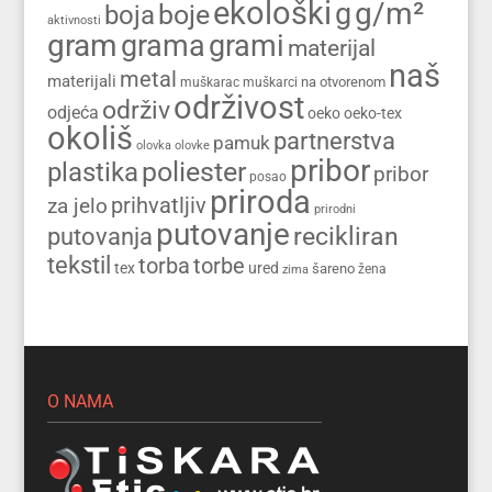
ekološki
g/m²
g
boja
boje
aktivnosti
gram
grama
grami
materijal
naš
metal
materijali
na otvorenom
muškarac
muškarci
održivost
održiv
odjeća
oeko
oeko-tex
okoliš
partnerstva
pamuk
olovka
olovke
pribor
poliester
plastika
pribor
posao
priroda
prihvatljiv
za jelo
prirodni
putovanje
recikliran
putovanja
tekstil
torba
torbe
tex
ured
šareno
zima
žena
O NAMA