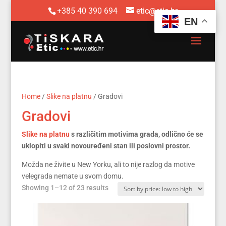
+385 40 390 694
etic@etic.hr
EN
Home
/
Slike na platnu
/ Gradovi
Gradovi
Slike na platnu
s različitim motivima grada, odlično će se
uklopiti u svaki novouređeni stan ili poslovni prostor.
Možda ne živite u New Yorku, ali to nije razlog da motive
velegrada nemate u svom domu.
Sorted
Showing 1–12 of 23 results
by
price:
low