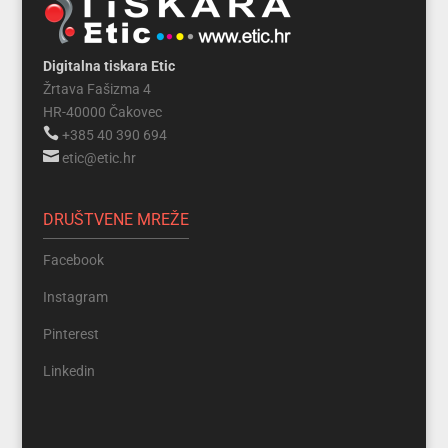
Digitalna tiskara Etic
Žrtava Fašizma 4
HR-40000 Čakovec

+385 40 390 694

etic@etic.hr
DRUŠTVENE MREŽE
Facebook
Instagram
Pinterest
Linkedin