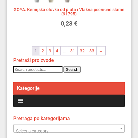
GOYA. Kemijska olovka od pluta i Vlakna pšenične slame
(91795)
0,23
€
1
2
3
4
…
31
32
33
→
Pretraži proizvode
Search
Search
for:
Kategorije
Pretraga po kategorijama
Select a category