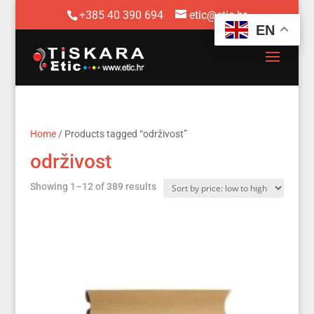
+385 40 390 694
etic@etic.hr
EN
Home
/ Products tagged “održivost”
održivost
Sorted
Showing 1–12 of 389 results
by
price:
low
to
high