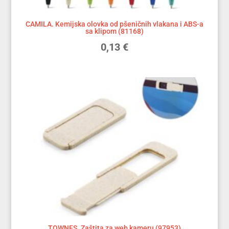
CAMILA. Kemijska olovka od pšeničnih vlakana i ABS-a
sa klipom (81168)
0,13
€
TOWNES. Zaštita za web kameru (97953)