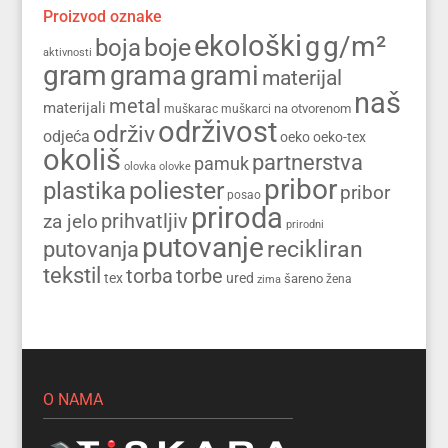
Proizvod oznake
ekološki
g/m²
g
boja
boje
aktivnosti
gram
grama
grami
materijal
naš
metal
materijali
na otvorenom
muškarac
muškarci
održivost
održiv
odjeća
oeko
oeko-tex
okoliš
partnerstva
pamuk
olovka
olovke
pribor
poliester
plastika
pribor
posao
priroda
prihvatljiv
za jelo
prirodni
putovanje
recikliran
putovanja
tekstil
torba
torbe
tex
ured
šareno
zima
žena
O NAMA