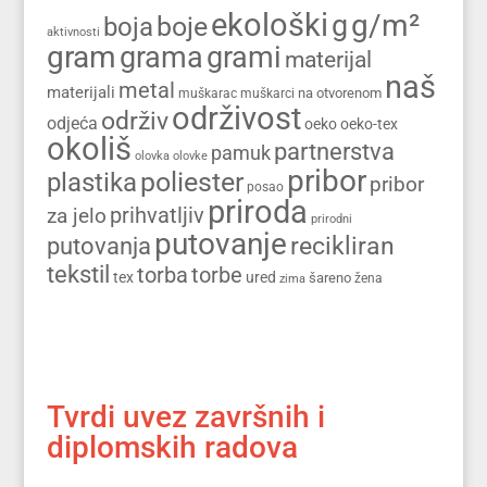
ekološki
g/m²
g
boja
boje
aktivnosti
gram
grama
grami
materijal
naš
metal
materijali
na otvorenom
muškarac
muškarci
održivost
održiv
odjeća
oeko
oeko-tex
okoliš
partnerstva
pamuk
olovka
olovke
pribor
poliester
plastika
pribor
posao
priroda
prihvatljiv
za jelo
prirodni
putovanje
recikliran
putovanja
tekstil
torba
torbe
tex
ured
šareno
zima
žena
Tvrdi uvez završnih i
diplomskih radova