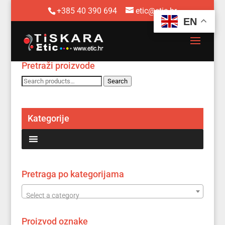
+385 40 390 694
etic@etic.hr
EN
Pretraži proizvode
Search
Search
for:
Kategorije
Pretraga po kategorijama
Select a category
Proizvod oznake