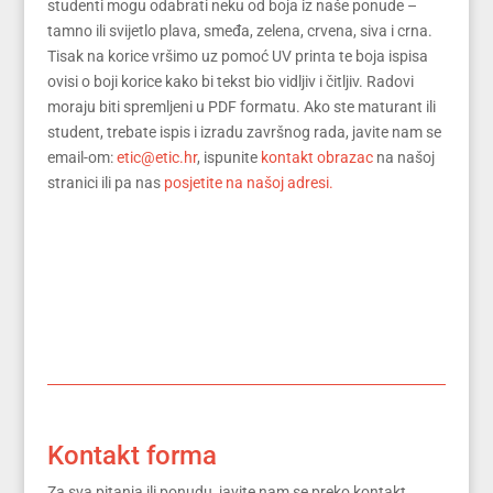
studenti mogu odabrati neku od boja iz naše ponude –
tamno ili svijetlo plava, smeđa, zelena, crvena, siva i crna.
Tisak na korice vršimo uz pomoć UV printa te boja ispisa
ovisi o boji korice kako bi tekst bio vidljiv i čitljiv. Radovi
moraju biti spremljeni u PDF formatu. Ako ste maturant ili
student, trebate ispis i izradu završnog rada, javite nam se
email-om:
etic@etic.hr
, ispunite
kontakt obrazac
na našoj
stranici ili pa nas
posjetite na našoj adresi.
Kontakt forma
Za sva pitanja ili ponudu, javite nam se preko kontakt