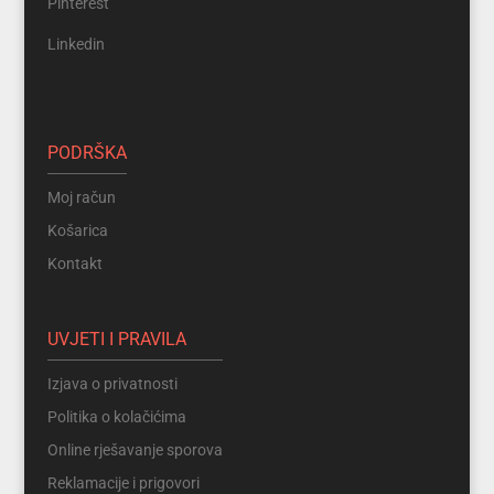
Pinterest
Linkedin
PODRŠKA
Moj račun
Košarica
Kontakt
UVJETI I PRAVILA
Izjava o privatnosti
Politika o kolačićima
Online rješavanje sporova
Reklamacije i prigovori