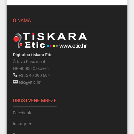
O NAMA
Digitalna tiskara Etic
Žrtava Fašizma 4
HR-40000 Čakovec

+385 40 390 694

etic@etic.hr
DRUŠTVENE MREŽE
Facebook
Instagram