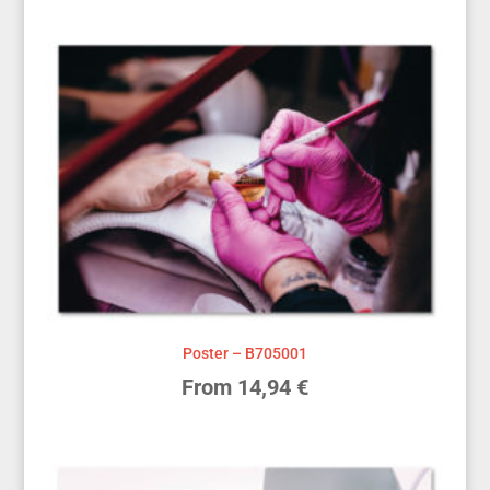
Poster – B705001
From
14,94
€