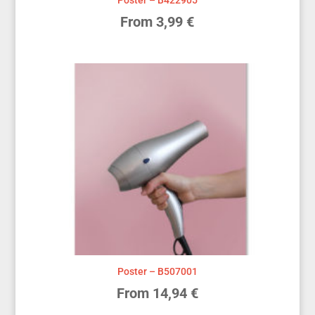
Poster – B422905
From
3,99
€
Poster – B507001
From
14,94
€