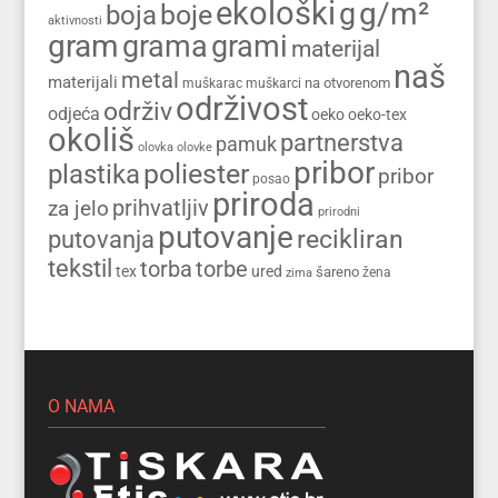
ekološki
g/m²
g
boja
boje
aktivnosti
gram
grama
grami
materijal
naš
metal
materijali
na otvorenom
muškarac
muškarci
održivost
održiv
odjeća
oeko
oeko-tex
okoliš
partnerstva
pamuk
olovka
olovke
pribor
poliester
plastika
pribor
posao
priroda
prihvatljiv
za jelo
prirodni
putovanje
recikliran
putovanja
tekstil
torba
torbe
tex
ured
šareno
zima
žena
O NAMA