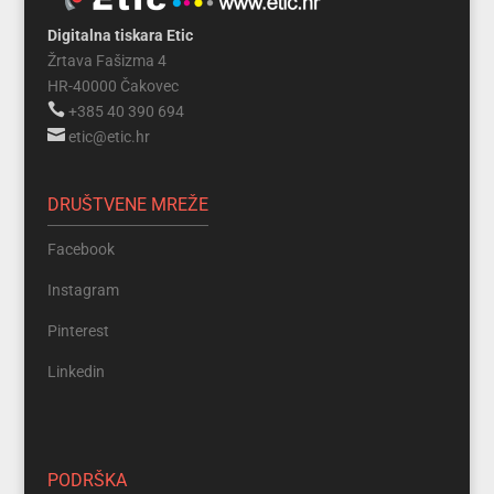
Digitalna tiskara Etic
Žrtava Fašizma 4
HR-40000 Čakovec

+385 40 390 694

etic@etic.hr
DRUŠTVENE MREŽE
Facebook
Instagram
Pinterest
Linkedin
PODRŠKA