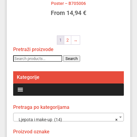
Poster – B705006
From
14,94
€
1
2
→
Pretraži proizvode
Search
Search
for:
Kategorije
Pretraga po kategorijama
Ljepota i make-up (14)
×
Proizvod oznake