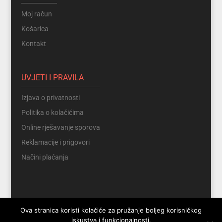
Moj račun
Košarica
Kontakt
UVJETI I PRAVILA
Izjava o privatnosti
Politika o kolačićima
Online rješavanje sporova
Reklamacije i prigovori
Načini plaćanja
Ova stranica koristi kolačiće za pružanje boljeg korisničkog
iskustva i funkcionalnosti.