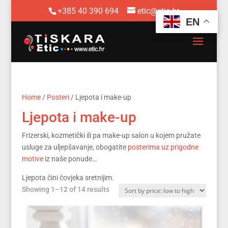
+385 40 390 694
etic@etic.hr
EN
Home
/
Posteri
/ Ljepota i make-up
Ljepota i make-up
Frizerski, kozmetički ili pa make-up salon u kojem pružate
usluge za uljepšavanje, obogatite
posterima uz prigodne
motive
iz naše ponude…
Ljepota čini čovjeka sretnijim.
Sorted
Showing 1–12 of 14 results
by
price:
low