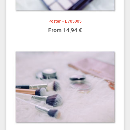
Poster – B705005
From
14,94
€