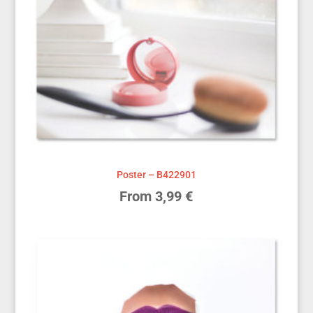
to
high
Poster – B422901
From
3,99
€