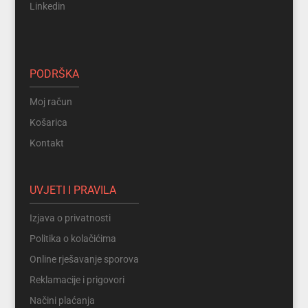
Linkedin
PODRŠKA
Moj račun
Košarica
Kontakt
UVJETI I PRAVILA
Izjava o privatnosti
Politika o kolačićima
Online rješavanje sporova
Reklamacije i prigovori
Načini plaćanja