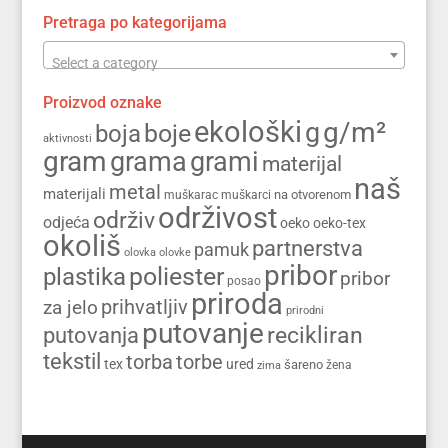
Pretraga po kategorijama
Select a category
Proizvod oznake
ekološki
g/m²
g
boja
boje
aktivnosti
gram
grama
grami
materijal
naš
metal
materijali
na otvorenom
muškarac
muškarci
održivost
održiv
odjeća
oeko
oeko-tex
okoliš
partnerstva
pamuk
olovka
olovke
pribor
poliester
plastika
pribor
posao
priroda
prihvatljiv
za jelo
prirodni
putovanje
recikliran
putovanja
tekstil
torba
torbe
tex
ured
šareno
zima
žena