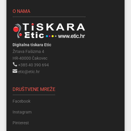
O NAMA
Digitalna tiskara Etic
Žrtava Fašizma 4
HR-40000 Čakovec

+385 40 390 694

etic@etic.hr
DRUŠTVENE MREŽE
Facebook
Instagram
Pinterest