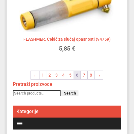
FLASHMER. Čekić za slučaj opasnosti (94759)
5,85
€
←
1
2
3
4
5
6
7
8
→
Pretraži proizvode
Search
Search
for:
Kategorije