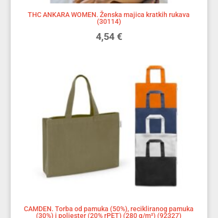
THC ANKARA WOMEN. Ženska majica kratkih rukava
(30114)
4,54
€
CAMDEN. Torba od pamuka (50%), recikliranog pamuka
(30%) i poliester (20% rPET) (280 g/m²) (92327)