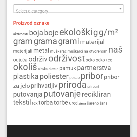
Select a category
Proizvod oznake
ekološki
g/m²
g
boja
boje
aktivnosti
gram
grama
grami
materijal
naš
metal
materijali
na otvorenom
muškarac
muškarci
održivost
održiv
odjeća
oeko
oeko-tex
okoliš
partnerstva
pamuk
olovka
olovke
pribor
poliester
plastika
pribor
posao
priroda
prihvatljiv
za jelo
prirodni
putovanje
recikliran
putovanja
tekstil
torba
torbe
tex
ured
šareno
zima
žena