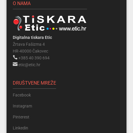
O NAMA
Digitalna tiskara Etic
Žrtava Fašizma 4
HR-40000 Čakovec

+385 40 390 694

etic@etic.hr
DRUŠTVENE MREŽE
Facebook
Instagram
Pinterest
Linkedin