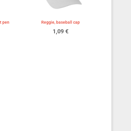
nt pen
Reggie, baseball cap
1,09
€