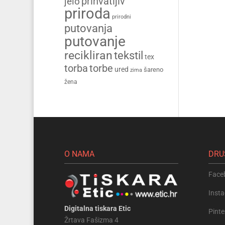
prihvatljiv
jelo
priroda
prirodni
putovanja
putovanje
recikliran
tekstil
tex
torba
torbe
ured
šareno
zima
žena
O NAMA
DRU
Face
Inst
Digitalna tiskara Etic
Pinte
Žrtava Fašizma 4