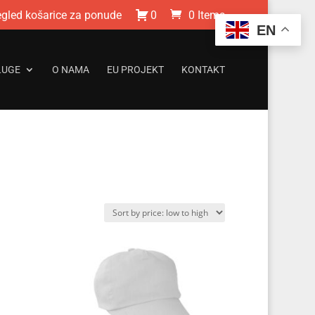
egled košarice za ponude
0
0 Items
EN
LUGE
O NAMA
EU PROJEKT
KONTAKT