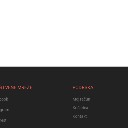
ŠTVENE MREŽE
PODRŠKA
book
Moj račun
Košarica
agram
Kontakt
rest