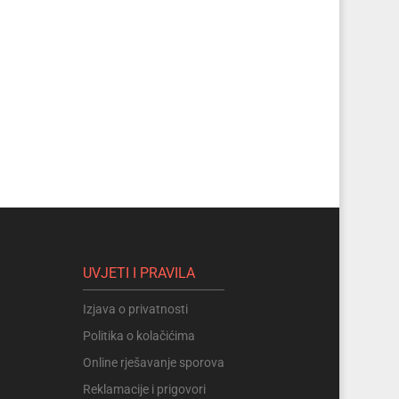
UVJETI I PRAVILA
Izjava o privatnosti
Politika o kolačićima
Online rješavanje sporova
Reklamacije i prigovori