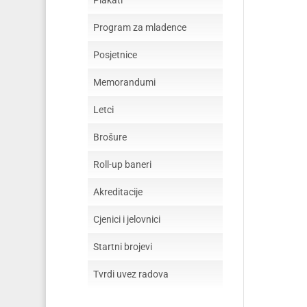
Plakati
Program za mladence
Posjetnice
Memorandumi
Letci
Brošure
Roll-up baneri
Akreditacije
Cjenici i jelovnici
Startni brojevi
Tvrdi uvez radova