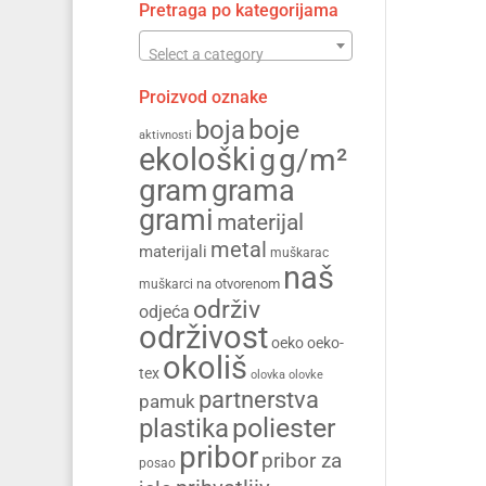
Pretraga po kategorijama
Select a category
Proizvod oznake
boja
boje
aktivnosti
ekološki
g/m²
g
gram
grama
grami
materijal
metal
materijali
muškarac
naš
na otvorenom
muškarci
održiv
odjeća
održivost
oeko
oeko-
okoliš
tex
olovka
olovke
partnerstva
pamuk
poliester
plastika
pribor
pribor za
posao