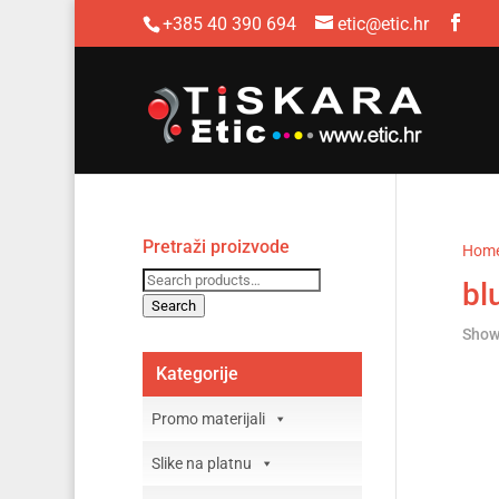
+385 40 390 694
etic@etic.hr
Pretraži proizvode
Hom
Search
bl
for:
Search
Showi
Kategorije
Promo materijali
Slike na platnu