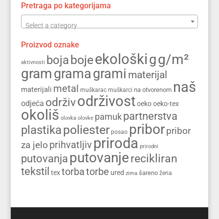
Pretraga po kategorijama
Select a category
Proizvod oznake
ekološki
g/m²
g
boja
boje
aktivnosti
gram
grama
grami
materijal
naš
metal
materijali
na otvorenom
muškarac
muškarci
održivost
održiv
odjeća
oeko
oeko-tex
okoliš
partnerstva
pamuk
olovka
olovke
pribor
poliester
plastika
pribor
posao
priroda
prihvatljiv
za jelo
prirodni
putovanje
recikliran
putovanja
tekstil
torba
torbe
tex
ured
šareno
zima
žena