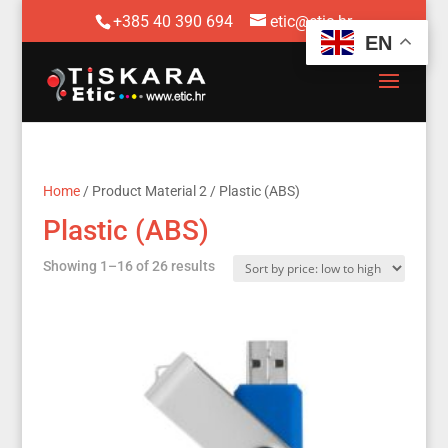
+385 40 390 694
etic@etic.hr
EN
Home
/ Product Material 2 / Plastic (ABS)
Plastic (ABS)
Sorted
Showing 1–16 of 26 results
by
price:
low
to
high