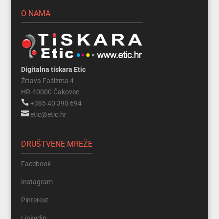
O NAMA
Digitalna tiskara Etic
Žrtava Fašizma 4
HR-40000 Čakovec

+385 40 390 694

etic@etic.hr
DRUŠTVENE MREŽE
Facebook
Instagram
Pinterest
Linkedin