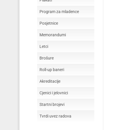
Plakati
Program za mladence
Posjetnice
Memorandumi
Letci
Brošure
Roll-up baneri
Akreditacije
Cjenici i jelovnici
Startni brojevi
Tvrdi uvez radova