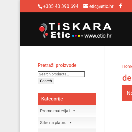
+385 40 390 694
etic@etic.hr
Pretraži proizvode
Hom
Search
de
for:
Search
No
Kategorije
Promo materijali
Slike na platnu