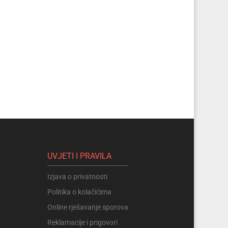
UVJETI I PRAVILA
Izjava o privatnosti
Politika o kolačićima
Online rješavanje sporova
Reklamacije i prigovori