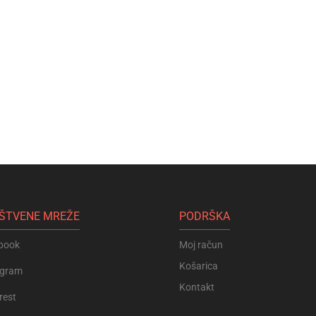
ŠTVENE MREŽE
PODRŠKA
book
Moj račun
Košarica
agram
Kontakt
rest