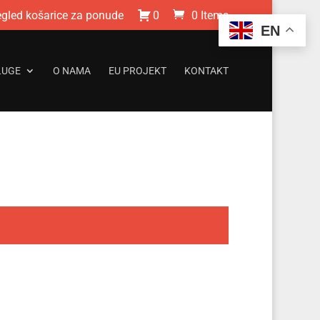
egled košarice za ponude
0
0 Items
EN
LUGE
O NAMA
EU PROJEKT
KONTAKT