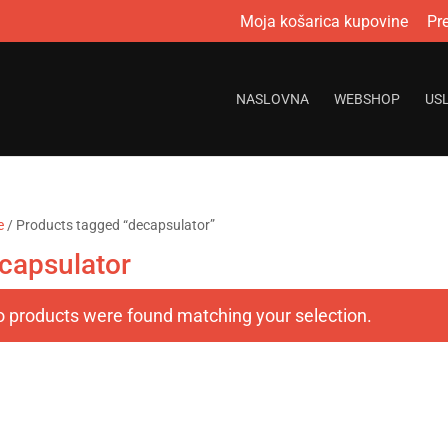
Moja košarica kupovine
Pr
NASLOVNA
WEBSHOP
US
e
/ Products tagged “decapsulator”
capsulator
 products were found matching your selection.