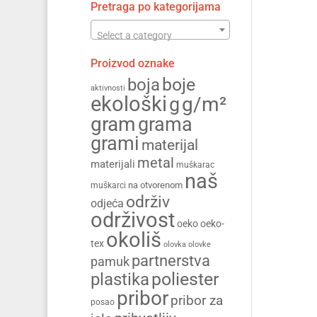
Pretraga po kategorijama
Select a category
Proizvod oznake
boja
boje
aktivnosti
ekološki
g/m²
g
gram
grama
grami
materijal
metal
materijali
muškarac
naš
na otvorenom
muškarci
održiv
odjeća
održivost
oeko
oeko-
okoliš
tex
olovka
olovke
partnerstva
pamuk
poliester
plastika
pribor
pribor za
posao