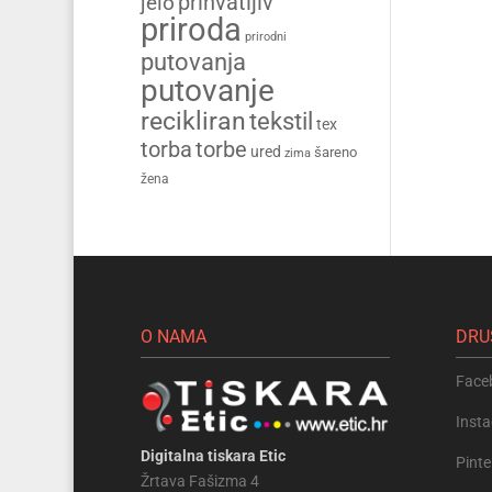
prihvatljiv
jelo
priroda
prirodni
putovanja
putovanje
recikliran
tekstil
tex
torba
torbe
ured
šareno
zima
žena
O NAMA
DRU
Face
Inst
Digitalna tiskara Etic
Pinte
Žrtava Fašizma 4