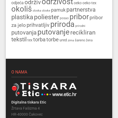
održivost
održiv
odjeća
oeko
oeko-tex
okoliš
partnerstva
pamuk
olovka
olovke
pribor
poliester
plastika
pribor
posao
priroda
prihvatljiv
za jelo
prirodni
putovanje
recikliran
putovanja
tekstil
torba
torbe
tex
ured
šareno
zima
žena
O NAMA
Digitalna tiskara Etic
Žrtava Fašizma 4
HR-40000 Čakovec