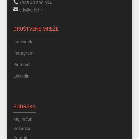

+385 40 390 694

etic@etic.hr
DRUŠTVENE MREŽE
Facebook
Instagram
Pinterest
Linkedin
PODRŠKA
Moj račun
Košarica
Kontakt