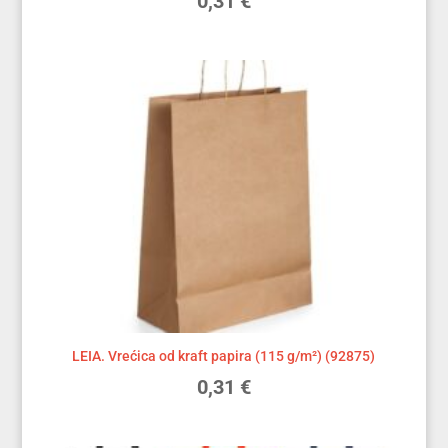
0,31
€
LEIA. Vrećica od kraft papira (115 g/m²) (92875)
0,31
€