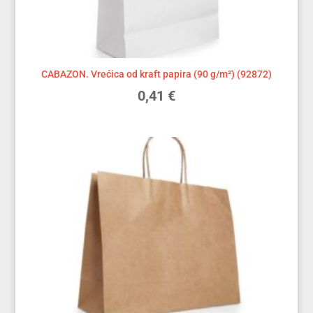
CABAZON. Vrećica od kraft papira (90 g/m²) (92872)
0,41
€