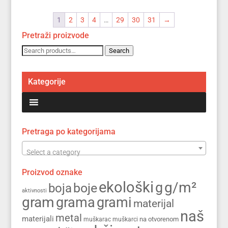
1
2
3
4
…
29
30
31
→
Pretraži proizvode
Search
Search
for:
Kategorije
Pretraga po kategorijama
Select a category
Proizvod oznake
ekološki
g/m²
g
boja
boje
aktivnosti
gram
grama
grami
materijal
naš
metal
materijali
na otvorenom
muškarac
muškarci