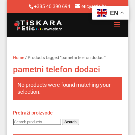
+385 40 390 694
etic@etic.hr
EN
Home
/ Products tagged “pametni telefon dodaci”
pametni telefon dodaci
No products were found matching your
selection.
Pretraži proizvode
Search
Search
for: