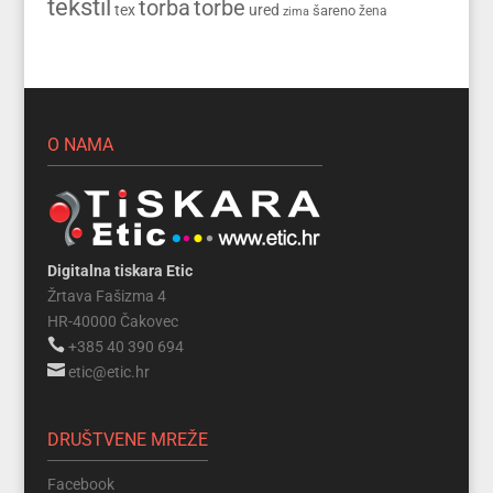
tekstil
torba
torbe
tex
ured
šareno
zima
žena
O NAMA
Digitalna tiskara Etic
Žrtava Fašizma 4
HR-40000 Čakovec

+385 40 390 694

etic@etic.hr
DRUŠTVENE MREŽE
Facebook