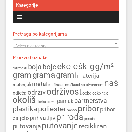
Kategorije
Pretraga po kategorijama
Select a category
Proizvod oznake
ekološki
g/m²
g
boja
boje
aktivnosti
gram
grama
grami
materijal
naš
metal
materijali
na otvorenom
muškarac
muškarci
održivost
održiv
odjeća
oeko
oeko-tex
okoliš
partnerstva
pamuk
olovka
olovke
pribor
poliester
plastika
pribor
posao
priroda
prihvatljiv
za jelo
prirodni
putovanje
recikliran
putovanja