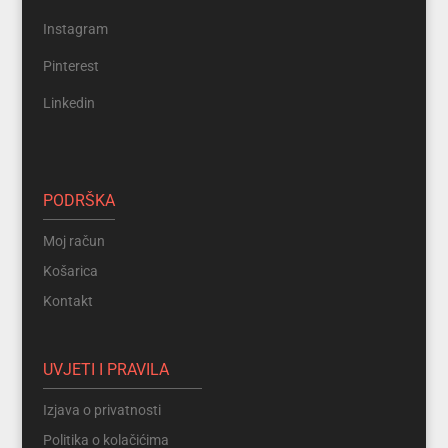
Instagram
Pinterest
Linkedin
PODRŠKA
Moj račun
Košarica
Kontakt
UVJETI I PRAVILA
Izjava o privatnosti
Politika o kolačićima