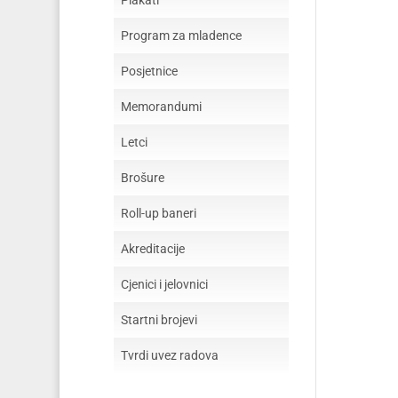
Plakati
Program za mladence
Posjetnice
Memorandumi
Letci
Brošure
Roll-up baneri
Akreditacije
Cjenici i jelovnici
Startni brojevi
Tvrdi uvez radova