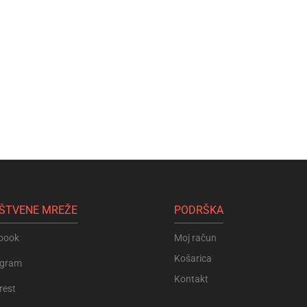
ŠTVENE MREŽE
PODRŠKA
book
Moj račun
Košarica
agram
Kontakt
rest