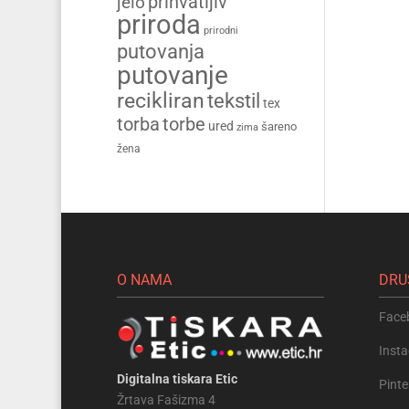
prihvatljiv
jelo
priroda
prirodni
putovanja
putovanje
recikliran
tekstil
tex
torba
torbe
ured
šareno
zima
žena
O NAMA
DRU
Face
Inst
Digitalna tiskara Etic
Pinte
Žrtava Fašizma 4