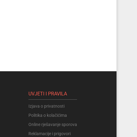
UVJETI I PRAVILA
Izjava o privatnosti
Politika o kolačićima
Online rješavanje sporova
Reklamacije i prigovori