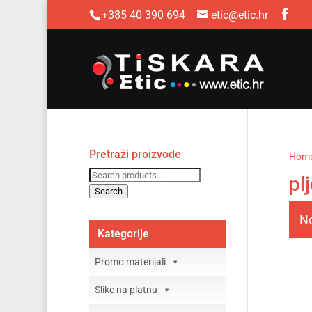
+385 40 390 694
etic@etic.hr
Pretraži proizvode
Hom
Search
pl
for:
Search
No
Kategorije
Promo materijali
Slike na platnu