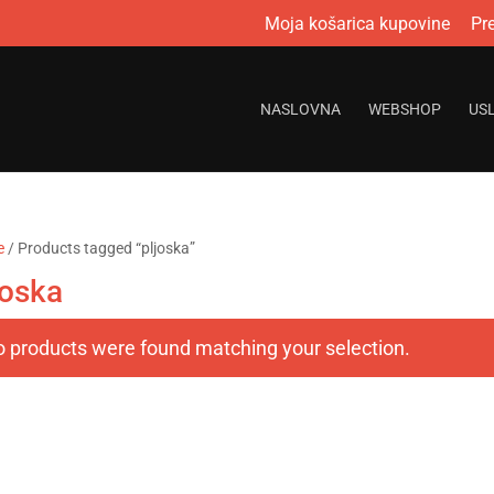
Moja košarica kupovine
Pr
NASLOVNA
WEBSHOP
US
e
/ Products tagged “pljoska”
joska
 products were found matching your selection.