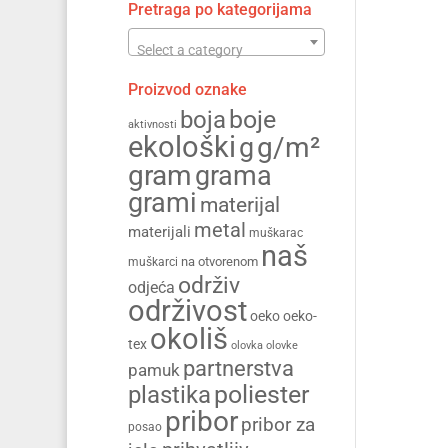
Pretraga po kategorijama
Select a category
Proizvod oznake
boja
boje
aktivnosti
ekološki
g/m²
g
gram
grama
grami
materijal
metal
materijali
muškarac
naš
na otvorenom
muškarci
održiv
odjeća
održivost
oeko
oeko-
okoliš
tex
olovka
olovke
partnerstva
pamuk
poliester
plastika
pribor
pribor za
posao