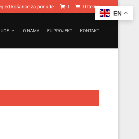
egled košarice za ponude
0
0 Items
EN
LUGE
O NAMA
EU PROJEKT
KONTAKT