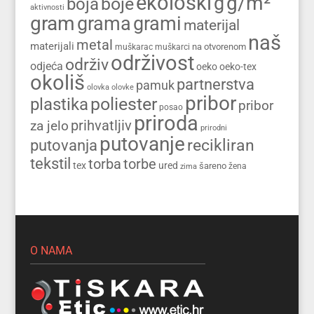
ekološki
g/m²
g
boja
boje
aktivnosti
gram
grama
grami
materijal
naš
metal
materijali
na otvorenom
muškarac
muškarci
održivost
održiv
odjeća
oeko
oeko-tex
okoliš
partnerstva
pamuk
olovka
olovke
pribor
poliester
plastika
pribor
posao
priroda
prihvatljiv
za jelo
prirodni
putovanje
recikliran
putovanja
tekstil
torba
torbe
tex
ured
šareno
zima
žena
O NAMA