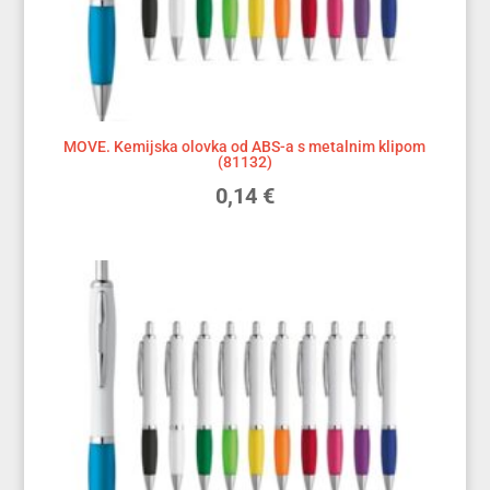
MOVE. Kemijska olovka od ABS-a s metalnim klipom
(81132)
0,14
€