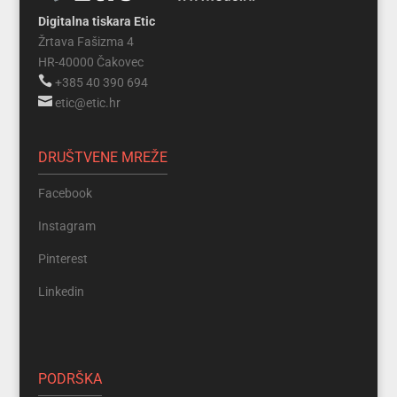
Digitalna tiskara Etic
Žrtava Fašizma 4
HR-40000 Čakovec

+385 40 390 694

etic@etic.hr
DRUŠTVENE MREŽE
Facebook
Instagram
Pinterest
Linkedin
PODRŠKA