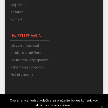
Moj račun
Košarica
Kontakt
UVJETI I PRAVILA
Izjava o privatnosti
Politika o kolačićima
Online rješavanje sporova
Reklamacije i prigovori
Načini plaćanja
Ova stranica koristi kolačiće za pružanje boljeg korisničkog
iskustva i funkcionalnosti.