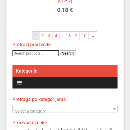
(91292)
0,18
€
1
2
3
4
…
8
9
10
→
Pretraži proizvode
Search
Search
for:
Kategorije
Pretraga po kategorijama
Select a category
Proizvod oznake