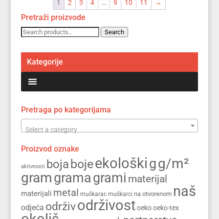
1
2
3
4
…
9
10
11
→
Pretraži proizvode
Search
Search
for:
Kategorije
Pretraga po kategorijama
Select a category
Proizvod oznake
ekološki
g/m²
g
boja
boje
aktivnosti
gram
grama
grami
materijal
naš
metal
materijali
na otvorenom
muškarac
muškarci
održivost
održiv
odjeća
oeko
oeko-tex
okoliš