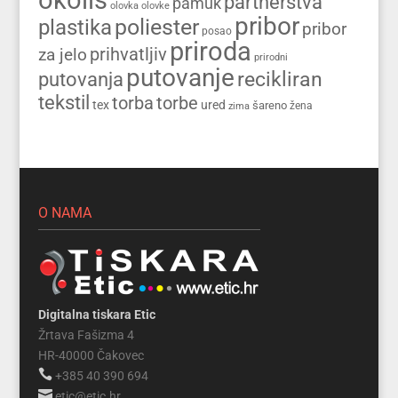
partnerstva
pamuk
olovka
olovke
pribor
poliester
plastika
pribor
posao
priroda
prihvatljiv
za jelo
prirodni
putovanje
recikliran
putovanja
tekstil
torba
torbe
tex
ured
šareno
zima
žena
O NAMA
Digitalna tiskara Etic
Žrtava Fašizma 4
HR-40000 Čakovec

+385 40 390 694

etic@etic.hr