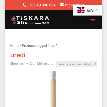
+385 40 390 694
etic@etic.hr
EN
Home
/ Products tagged “uredi”
uredi
Sorted
Showing 1–12 of 128 results
by
price:
low
to
high