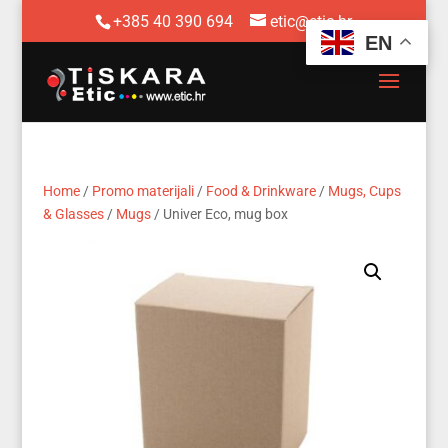
+385 40 390 694
etic@etic.hr
EN
Home
/
Promo materijali
/
Food & Drinkware
/
Mugs, Cups
& Glasses
/
Mugs
/ Univer Eco, mug box