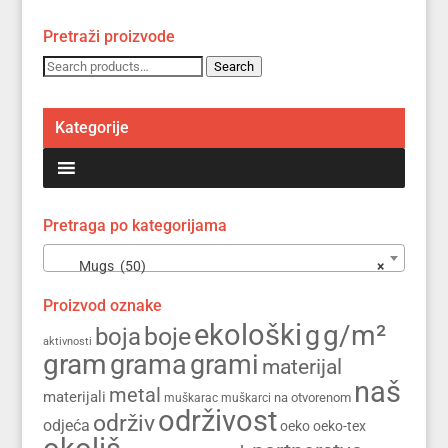
Pretraži proizvode
Search
Search
for:
Kategorije
Pretraga po kategorijama
Mugs (50)
×
Proizvod oznake
ekološki
g/m²
g
boja
boje
aktivnosti
gram
grama
grami
materijal
naš
metal
materijali
na otvorenom
muškarac
muškarci
održivost
održiv
odjeća
oeko
oeko-tex