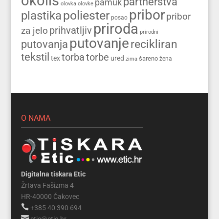
okoliš
partnerstva
pamuk
olovka
olovke
pribor
poliester
plastika
pribor
posao
priroda
prihvatljiv
za jelo
prirodni
putovanje
recikliran
putovanja
tekstil
torba
torbe
tex
ured
šareno
zima
žena
O NAMA
Digitalna tiskara Etic
Žrtava Fašizma 4
HR-40000 Čakovec

+385 40 390 694

etic@etic.hr