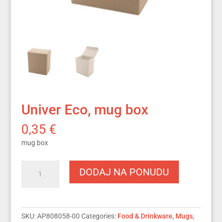
Univer Eco, mug box
0,35
€
mug box
Univer
DODAJ NA PONUDU
Eco,
mug
box
quantity
SKU:
AP808058-00
Categories:
Food & Drinkware
,
Mugs
,