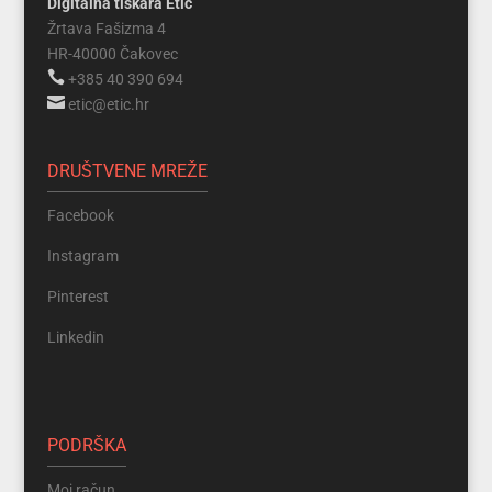
Digitalna tiskara Etic
Žrtava Fašizma 4
HR-40000 Čakovec

+385 40 390 694

etic@etic.hr
DRUŠTVENE MREŽE
Facebook
Instagram
Pinterest
Linkedin
PODRŠKA
Moj račun