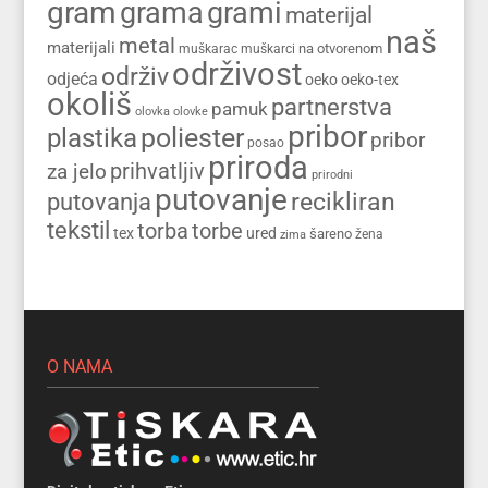
gram
grama
grami
materijal
naš
metal
materijali
na otvorenom
muškarac
muškarci
održivost
održiv
odjeća
oeko
oeko-tex
okoliš
partnerstva
pamuk
olovka
olovke
pribor
poliester
plastika
pribor
posao
priroda
prihvatljiv
za jelo
prirodni
putovanje
recikliran
putovanja
tekstil
torba
torbe
tex
ured
šareno
zima
žena
O NAMA