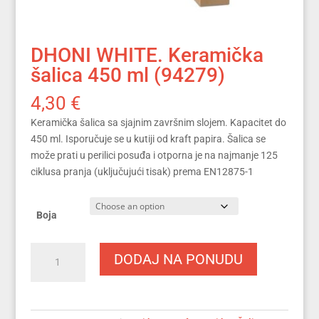
DHONI WHITE. Keramička
šalica 450 ml (94279)
4,30
€
Keramička šalica sa sjajnim završnim slojem. Kapacitet do
450 ml. Isporučuje se u kutiji od kraft papira. Šalica se
može prati u perilici posuđa i otporna je na najmanje 125
ciklusa pranja (uključujući tisak) prema EN12875-1
Boja
DHONI
DODAJ NA PONUDU
WHITE.
Keramička
šalica
450