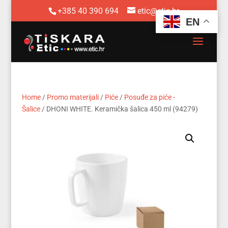
+385 40 390 694
etic@etic.hr
EN
Home
/
Promo materijali
/
Piće
/
Posuđe za piće -
Šalice
/ DHONI WHITE. Keramička šalica 450 ml (94279)