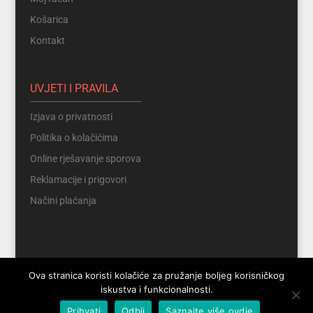
Košarica
Kontakt
UVJETI I PRAVILA
Izjava o privatnosti
Politika o kolačićima
Online rješavanje sporova
Reklamacije i prigovori
Načini plaćanja
Ova stranica koristi kolačiće za pružanje boljeg korisničkog
iskustva i funkcionalnosti.
Prihvati
Odbij
Saznajte više ovdje