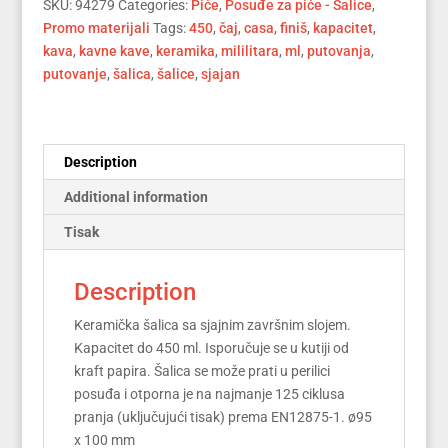
SKU:
94279
Categories:
Piće
,
Posuđe za piće - Šalice
,
ml
Promo materijali
Tags:
450
,
čaj
,
casa
,
finiš
,
kapacitet
,
(94279)
kava
,
kavne kave
,
keramika
,
mililitara
,
ml
,
putovanja
,
quantity
putovanje
,
šalica
,
šalice
,
sjajan
Description
Additional information
Tisak
Description
Keramička šalica sa sjajnim završnim slojem.
Kapacitet do 450 ml. Isporučuje se u kutiji od
kraft papira. Šalica se može prati u perilici
posuđa i otporna je na najmanje 125 ciklusa
pranja (uključujući tisak) prema EN12875-1. ø95
x 100 mm