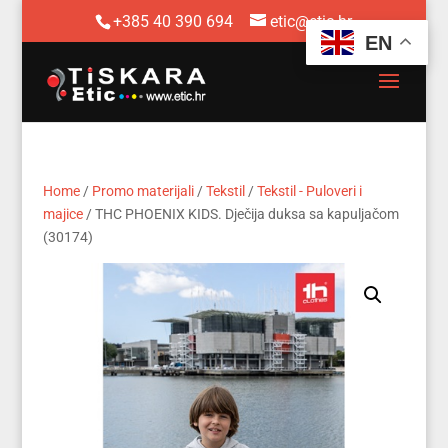
+385 40 390 694
etic@etic.hr
EN
Home
/
Promo materijali
/
Tekstil
/
Tekstil - Puloveri i
majice
/ THC PHOENIX KIDS. Dječija duksa sa kapuljačom
(30174)