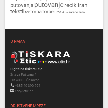
putovanje
recikliran
putovanja
tekstil
torba
torbe
tex
ured
šareno
zima
žena
O NAMA
Digitalna tiskara Etic
Žrtava Fašizma 4
HR-40000 Čakovec

+385 40 390 694

etic@etic.hr
DRUŠTVENE MREŽE