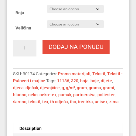
Boja
Veličina
THC
DODAJ NA PONUDU
PHOENIX
KIDS.
Dječija
duksa
SKU:
30174
Categories:
Promo materijali
,
Tekstil
,
Tekstil -
sa
Puloveri i majice
Tags:
11186
,
320
,
boja
,
boje
,
dijete
,
kapuljačom
djeca
,
dječak
,
djevojčice
,
g
,
g/m²
,
gram
,
grama
,
grami
,
(30174)
hladno
,
oeko
,
oeko-tex
,
pamuk
,
partnerstva
,
poliester
,
quantity
šareno
,
tekstil
,
tex
,
th odjeća
,
thc
,
trenirka
,
unisex
,
zima
Description