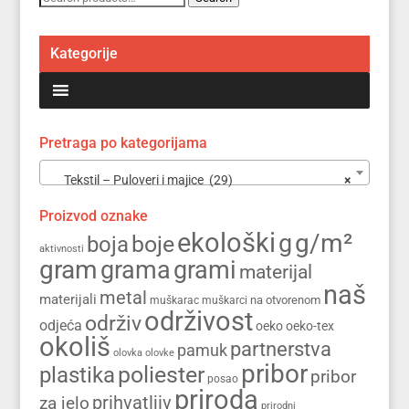
for:
Kategorije
Pretraga po kategorijama
Tekstil – Puloveri i majice (29)
×
Proizvod oznake
ekološki
g/m²
g
boja
boje
aktivnosti
gram
grama
grami
materijal
naš
metal
materijali
na otvorenom
muškarac
muškarci
održivost
održiv
odjeća
oeko
oeko-tex
okoliš
partnerstva
pamuk
olovka
olovke
pribor
poliester
plastika
pribor
posao
priroda
prihvatljiv
za jelo
prirodni