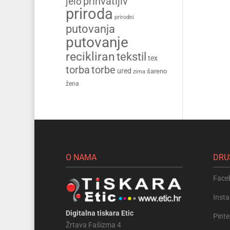
prihvatljiv
jelo
priroda
prirodni
putovanja
putovanje
recikliran
tekstil
tex
torba
torbe
ured
šareno
zima
žena
O NAMA
DRU
Face
Inst
Digitalna tiskara Etic
Pinte
Žrtava Fašizma 4