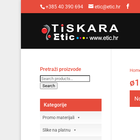
+385 40 390 694
etic@etic.hr
Pretraži proizvode
Hom
Search
ø1
for:
Search
No
Kategorije
Promo materijali
Slike na platnu