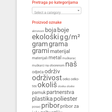
Pretraga po kategorijama
Select a category
Proizvod oznake
boja
boje
aktivnosti
ekološki
g/m²
g
gram
grama
grami
materijal
metal
materijali
muškarac
naš
na otvorenom
muškarci
održiv
odjeća
održivost
oeko
oeko-
okoliš
tex
olovka
olovke
partnerstva
pamuk
poliester
plastika
pribor
pribor za
posao