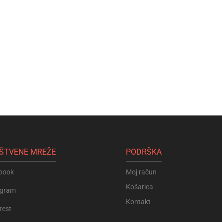
ŠTVENE MREŽE
PODRŠKA
book
Moj račun
Košarica
agram
Kontakt
rest