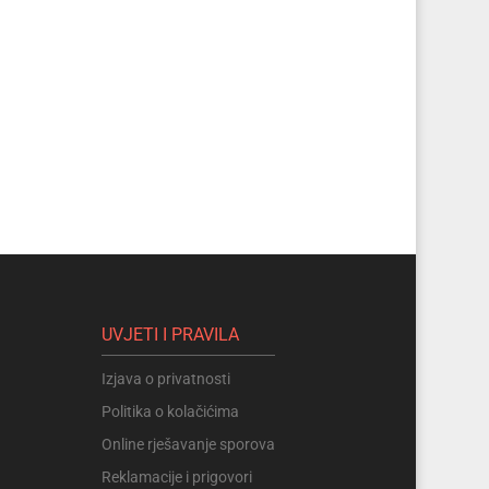
UVJETI I PRAVILA
Izjava o privatnosti
Politika o kolačićima
Online rješavanje sporova
Reklamacije i prigovori