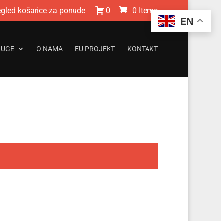
egled košarice za ponude
0
0 Items
EN
LUGE
O NAMA
EU PROJEKT
KONTAKT