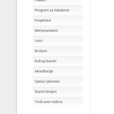
Plakati
Program za mladence
Posjetnice
Memorandumi
Letci
Brošure
Roll-up baneri
Akreditacije
Cjenici i jelovnici
Startni brojevi
Tvrdi uvez radova