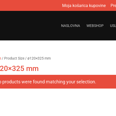
Moja košarica kupovine
Pr
NASLOVNA
WEBSHOP
US
e
/ Product Size / ø120×325 mm
20×325 mm
 products were found matching your selection.