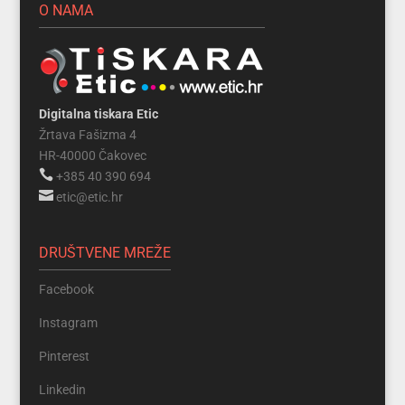
O NAMA
Digitalna tiskara Etic
Žrtava Fašizma 4
HR-40000 Čakovec

+385 40 390 694

etic@etic.hr
DRUŠTVENE MREŽE
Facebook
Instagram
Pinterest
Linkedin