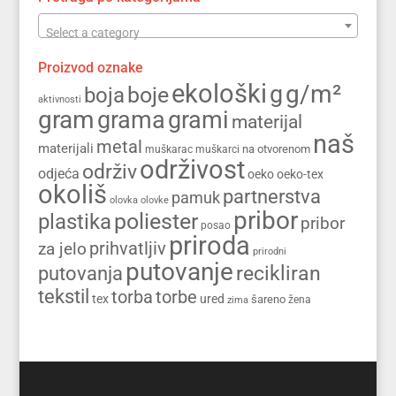
Select a category
Proizvod oznake
ekološki
g/m²
g
boja
boje
aktivnosti
gram
grama
grami
materijal
naš
metal
materijali
na otvorenom
muškarac
muškarci
održivost
održiv
odjeća
oeko
oeko-tex
okoliš
partnerstva
pamuk
olovka
olovke
pribor
poliester
plastika
pribor
posao
priroda
prihvatljiv
za jelo
prirodni
putovanje
recikliran
putovanja
tekstil
torba
torbe
tex
ured
šareno
zima
žena