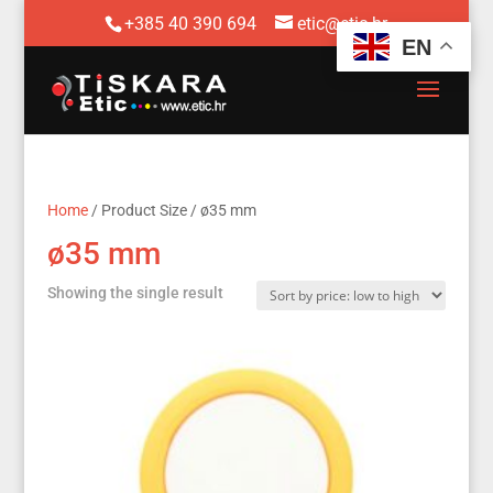
+385 40 390 694
etic@etic.hr
EN
Home
/ Product Size / ø35 mm
ø35 mm
Showing the single result