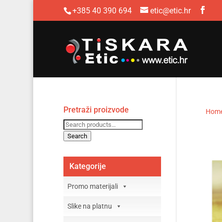
+385 40 390 694
etic@etic.hr
Pretraži proizvode
Hom
Search
for:
Search
Kategorije
Promo materijali
Slike na platnu