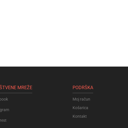
ŠTVENE MREŽE
PODRŠKA
book
Moj račun
Košarica
agram
Kontakt
rest