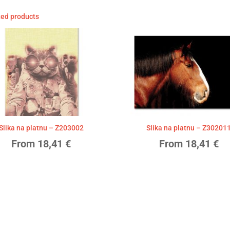
ted products
Slika na platnu – Z203002
Slika na platnu – Z30201
From
18,41
€
From
18,41
€