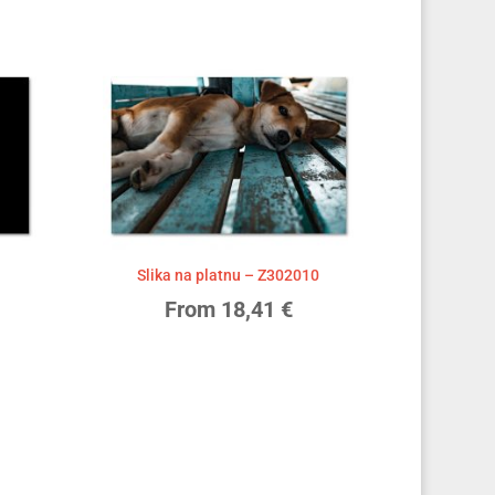
1
Slika na platnu – Z302010
From
18,41
€