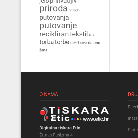
prihvatljiv
jelo
priroda
prirodni
putovanja
putovanje
recikliran
tekstil
tex
torba
torbe
ured
šareno
zima
žena
O NAMA
DRU
Face
Inst
Digitalna tiskara Etic
Pinte
Žrtava Fašizma 4