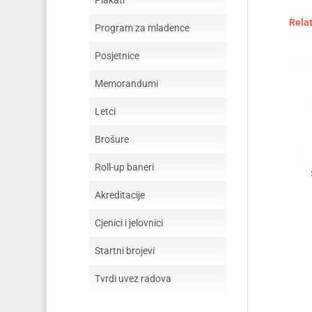
Plakati
Rela
Program za mladence
Posjetnice
Memorandumi
Letci
Brošure
Roll-up baneri
Akreditacije
Cjenici i jelovnici
Startni brojevi
Tvrdi uvez radova