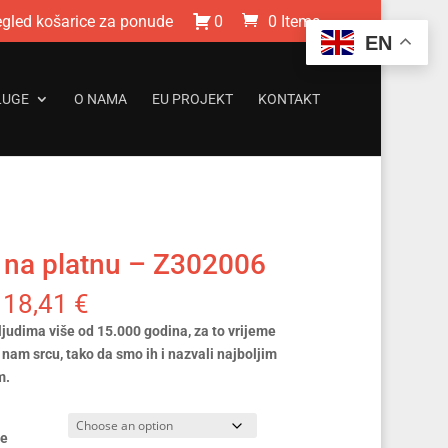
egled košarice za ponude
0
0 Items
EN
LUGE
O NAMA
EU PROJEKT
KONTAKT
a na platnu – Z302006
18,41
€
 ljudima više od 15.000 godina, za to vrijeme
u nam srcu, tako da smo ih i nazvali najboljim
m.
je