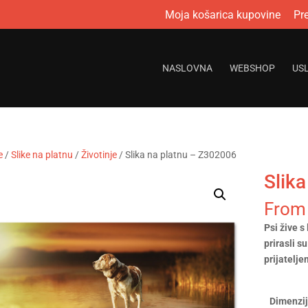
Moja košarica kupovine
Pr
NASLOVNA
WEBSHOP
US
e
/
Slike na platnu
/
Životinje
/ Slika na platnu – Z302006
Slik
From
Psi žive s
prirasli s
prijatelje
Dimenzi