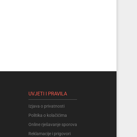
UVJETI I PRAVILA
Izjava o privatnosti
Politika o kolačićima
Online rješavanje sporova
Reklamacije i prigovori