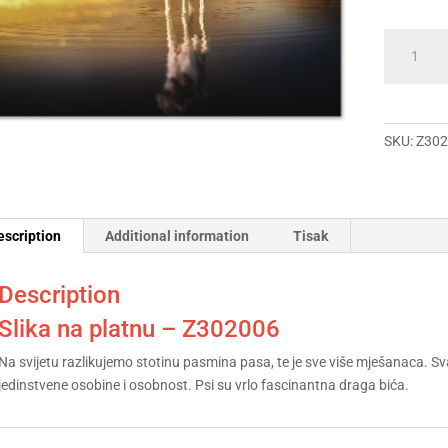
Slika
na
platnu
-
Z302006
SKU:
Z302
quantity
escription
Additional information
Tisak
Description
Slika na platnu – Z302006
Na svijetu razlikujemo stotinu pasmina pasa, te je sve više mješanaca. Sva
jedinstvene osobine i osobnost. Psi su vrlo fascinantna draga bića.