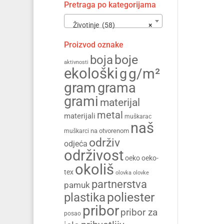
Pretraga po kategorijama
Životinje (58)
×
Proizvod oznake
boja
boje
aktivnosti
ekološki
g/m²
g
gram
grama
grami
materijal
metal
materijali
muškarac
naš
na otvorenom
muškarci
održiv
odjeća
održivost
oeko
oeko-
okoliš
tex
olovka
olovke
partnerstva
pamuk
poliester
plastika
pribor
pribor za
posao