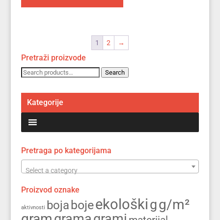
1
2
→
Pretraži proizvode
Search
Search
for:
Kategorije
Pretraga po kategorijama
Select a category
Proizvod oznake
ekološki
g/m²
g
boja
boje
aktivnosti
gram
grama
grami
materijal