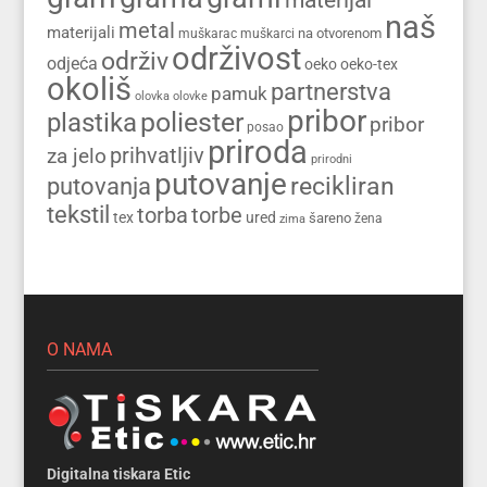
naš
metal
materijali
na otvorenom
muškarac
muškarci
održivost
održiv
odjeća
oeko
oeko-tex
okoliš
partnerstva
pamuk
olovka
olovke
pribor
poliester
plastika
pribor
posao
priroda
prihvatljiv
za jelo
prirodni
putovanje
recikliran
putovanja
tekstil
torba
torbe
tex
ured
šareno
zima
žena
O NAMA
Digitalna tiskara Etic