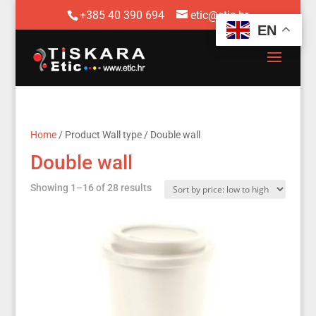
+385 40 390 694
etic@etic.hr
EN
Home
/ Product Wall type / Double wall
Double wall
Sorted
Showing 1–16 of 28 results
by
price:
low
to
high