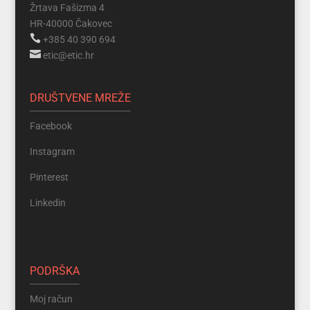
Žrtava Fašizma 4
HR-40000 Čakovec

+385 40 390 694

etic@etic.hr
DRUŠTVENE MREŽE
Facebook
Instagram
Pinterest
Linkedin
PODRŠKA
Moj račun