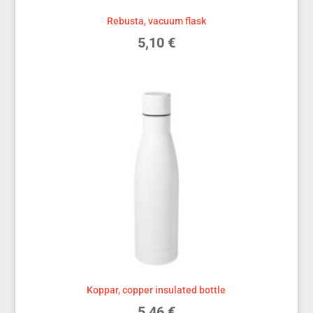
Rebusta, vacuum flask
5,10
€
Koppar, copper insulated bottle
5,46
€