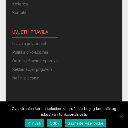
Košarica
Kontakt
UVJETI I PRAVILA
Izjava o privatnosti
Politika o kolačićima
Online rješavanje sporova
Reklamacije i prigovori
Načini plaćanja
Ova stranica koristi kolačiće za pružanje boljeg korisničkog
iskustva i funkcionalnosti.
Prihvati
Odbij
Saznajte više ovdje
© www.etic.hr. Sva prava pridržana